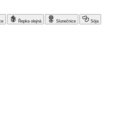
ce
Řepka olejná
Slunečnice
Sója