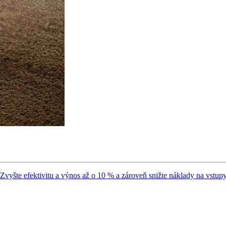
 Zvyšte efektivitu a výnos až o 10 % a zároveň snižte náklady na vstupy