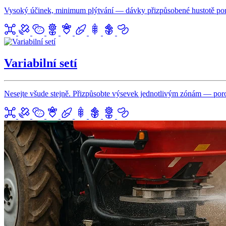
Vysoký účinek, minimum plýtvání — dávky přizpůsobené hustotě porostu
Variabilní setí
Nesejte všude stejně. Přizpůsobte výsevek jednotlivým zónám — porost 