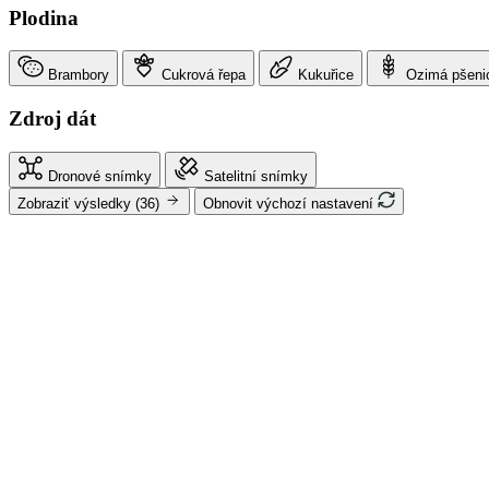
Plodina
Brambory
Cukrová řepa
Kukuřice
Ozimá pšeni
Zdroj dát
Dronové snímky
Satelitní snímky
Zobraziť výsledky
(36)
Obnovit výchozí nastavení