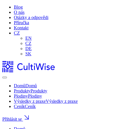
Blog
O nás
Otázky a odpovědi
Příručka
Kontakt
CZ
EN
CZ
DE
SK
Domů
Domů
Produkty
Produkty
Plodiny
Plodiny
Výsledky z praxe
Výsledky z praxe
Ceník
Ceník
Přihlásit se
Domů