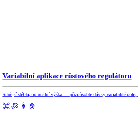
Variabilní aplikace růstového regulátoru
Silnější stébla, optimální výška — přizpůsobte dávky variabilitě pole,