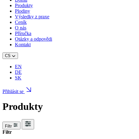
Produkty
Plodiny
Výsledky z praxe
Ceník
O nás
Příručka
Otázky a odpovědi
Kontakt
CS
EN
DE
SK
Přihlásit se
Produkty
Filtr
Filtr