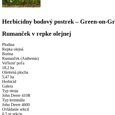
Herbicídny bodový postrek – Green-on-G
Rumanček v repke olejnej
Plodina
Repka olejná
Burina
Rumanček (Anthemis)
Veľkosť poľa
18,2 ha
Ošetrená plocha
5,47 ha
Herbicíd
Galera
Typ stroja
John Deere 410R
Typ terminálu
John Deere 4600
Ovládanie sekcií
0,5 m sekcie