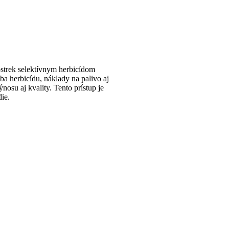
ostrek selektívnym herbicídom
ba herbicídu, náklady na palivo aj
nosu aj kvality. Tento prístup je
ie.