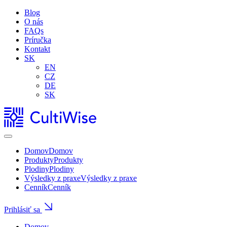
Blog
O nás
FAQs
Príručka
Kontakt
SK
EN
CZ
DE
SK
Domov
Domov
Produkty
Produkty
Plodiny
Plodiny
Výsledky z praxe
Výsledky z praxe
Cenník
Cenník
Prihlásiť sa
Domov