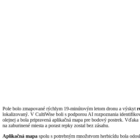
Pole bolo zmapované rýchlym 19-minútovým letom dronu a výskyt
r
lokalizovaný. V CultiWise boli s podporou AI rozpoznania identifikov
olejnej a bola pripravená aplikačná mapa pre bodový postrek. Vďaka 
na zaburinené miesta a porast repky zostal bez zásahu.
Aplikačná mapa
spolu s potrebným množstvom herbicídu bola odosl