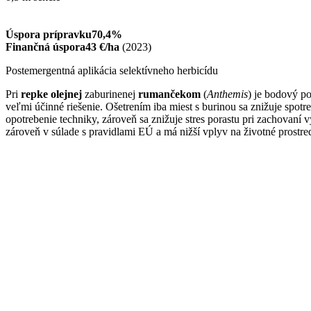
Úspora prípravku
70,4%
Finančná úspora
43 €/ha
(2023)
Postemergentná aplikácia selektívneho herbicídu
Pri
repke olejnej
zaburinenej
rumančekom
(
Anthemis
) je bodový p
veľmi účinné riešenie. Ošetrením iba miest s burinou sa znižuje spotre
opotrebenie techniky, zároveň sa znižuje stres porastu pri zachovaní vý
zároveň v súlade s pravidlami EÚ a má nižší vplyv na životné prostred