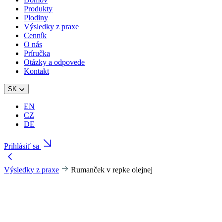
Produkty
Plodiny
Výsledky z praxe
Cenník
O nás
Príručka
Otázky a odpovede
Kontakt
SK
EN
CZ
DE
Prihlásiť sa
Výsledky z praxe
Rumanček v repke olejnej