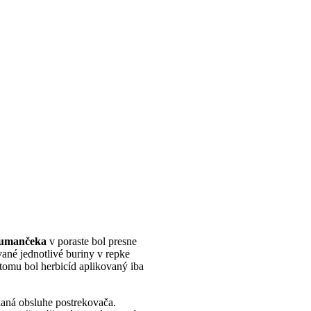
umančeka
v poraste bol presne
ané jednotlivé buriny v repke
tomu bol herbicíd aplikovaný iba
aná obsluhe postrekovača.