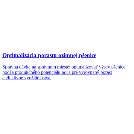
Optimalizácia porastu ozimnej pšenice
Správna dávka na správnom mieste: optimalizovať výsev pšenice
podľa produkčného potenciálu poľa pre vyrovnaný porast
a efektívne využitie osiva.