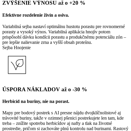
ZVÝŠENIE VÝNOSU až o +20 %
Efektívne rozdelenie živín a osiva.
Variabilná sejba nastaví optimálnu hustotu porastu pre rovnomerné
porasty a vysoký výnos. Variabilná aplikácia hnojív potom
prispôsobí dávku kondícii porastu a produkčnému potenciálu zón –
pre lepšie nalievanie zrna a vyšší obsah proteínu.
Sejba
Hnojenie
ÚSPORA NÁKLADOV až o -30 %
Herbicíd na buriny, nie na porast.
Mapy pre bodový postrek s AI presne nájdu dvojklíčnolistové aj
trávovité buriny, takže v ozimnej pšenici postrekujete len tam, kde
treba – znížite spotrebu herbicídov aj nafty a tlak na životné
prostredie, pričom si zachováte plnú kontrolu nad burinami. Rastový