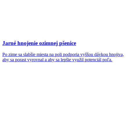
Jarné hnojenie ozimnej pšenice
Po zime sa slabšie miesta na poli podporia vyššou dávkou hnojiva,
aby sa porast vyrovnal a aby sa lepšie využil potenciál poľa.