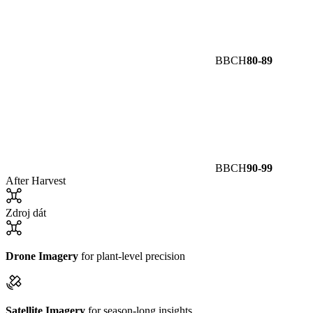
BBCH
80-89
BBCH
90-99
After Harvest
Zdroj dát
Drone Imagery
for plant-level precision
Satellite Imagery
for season-long insights