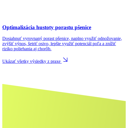
Optimalizácia hustoty porastu pšenice
Dosiahnuť vyrovnaný porast pšenice, naplno využiť odnožovanie,
zvýšiť výnos, šetriť osivo, lepšie využiť potenciál poľa a znížiť
riziko poliehania aj chorôb.
Ukázať všetky výsledky z praxe