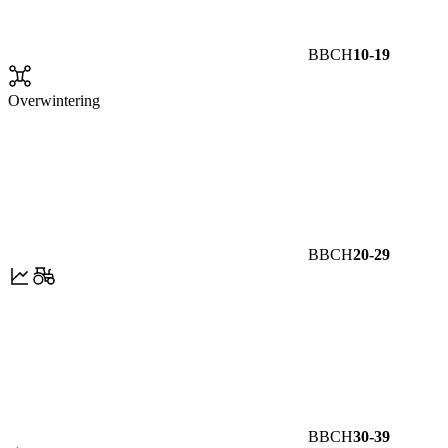
BBCH
10-19
Overwintering
BBCH
20-29
BBCH
30-39