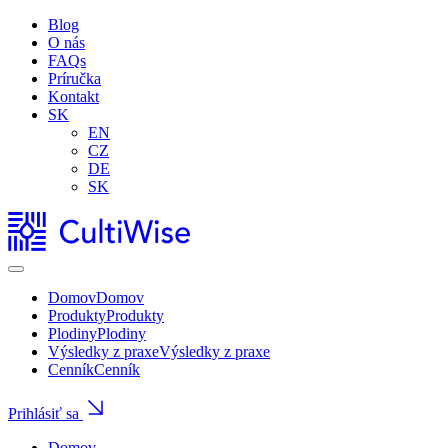
Blog
O nás
FAQs
Príručka
Kontakt
SK
EN
CZ
DE
SK
Domov
Domov
Produkty
Produkty
Plodiny
Plodiny
Výsledky z praxe
Výsledky z praxe
Cenník
Cenník
Prihlásiť sa
Domov