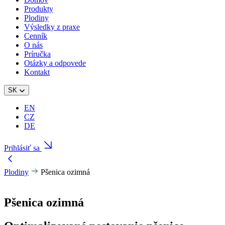
Produkty
Plodiny
Výsledky z praxe
Cenník
O nás
Príručka
Otázky a odpovede
Kontakt
SK
EN
CZ
DE
Prihlásiť sa
Plodiny
Pšenica ozimná
Pšenica
ozimná