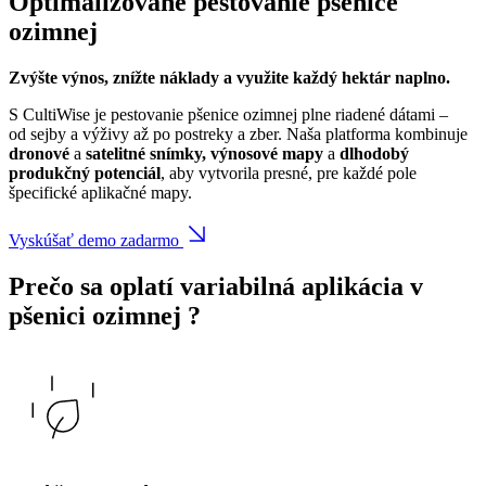
Optimalizované pestovanie pšenice
ozimnej
Zvýšte výnos, znížte náklady a využite každý hektár naplno.
S CultiWise je pestovanie pšenice ozimnej plne riadené dátami –
od sejby a výživy až po postreky a zber. Naša platforma kombinuje
dronové
a
satelitné snímky, výnosové mapy
a
dlhodobý
produkčný potenciál
, aby vytvorila presné, pre každé pole
špecifické aplikačné mapy.
Vyskúšať demo zadarmo
Prečo sa oplatí variabilná aplikácia v
pšenici ozimnej
?