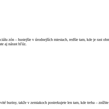
álu zón – hustejšie v úrodnejších miestach, redšie tam, kde je rast ob
te aj nárast hľúz.
té buriny, takže v zemiakoch postrekujete len tam, kde treba – znížite s