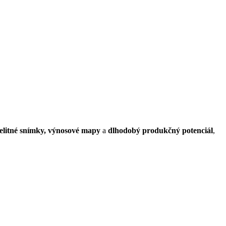
telitné snímky, výnosové mapy
a
dlhodobý produkčný potenciál
,