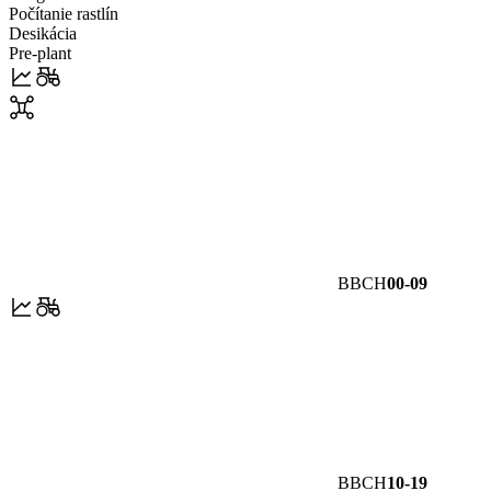
Počítanie rastlín
Desikácia
Pre-plant
BBCH
00-09
BBCH
10-19