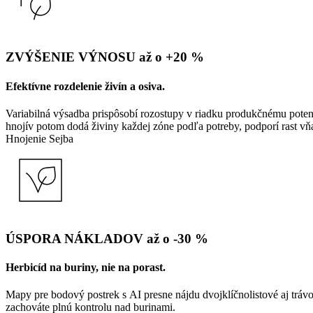
ZVÝŠENIE VÝNOSU až o +20 %
Efektívne rozdelenie živín a osiva.
Variabilná výsadba prispôsobí rozostupy v riadku produkčnému potenci
hnojív potom dodá živiny každej zóne podľa potreby, podporí rast vňa
Hnojenie
Sejba
ÚSPORA NÁKLADOV až o -30 %
Herbicíd na buriny, nie na porast.
Mapy pre bodový postrek s AI presne nájdu dvojklíčnolistové aj trávovi
zachováte plnú kontrolu nad burinami.