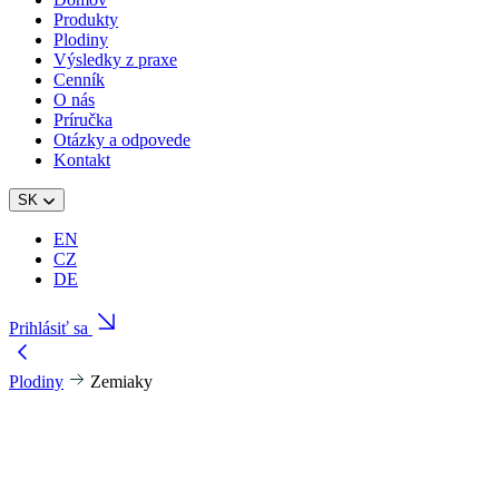
Produkty
Plodiny
Výsledky z praxe
Cenník
O nás
Príručka
Otázky a odpovede
Kontakt
SK
EN
CZ
DE
Prihlásiť sa
Plodiny
Zemiaky