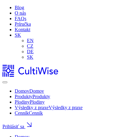
Blog
O nás
FAQs
Príručka
Kontakt
SK
EN
CZ
DE
SK
Domov
Domov
Produkty
Produkty
Plodiny
Plodiny
Výsledky z praxe
Výsledky z praxe
Cenník
Cenník
Prihlásiť sa
Domov