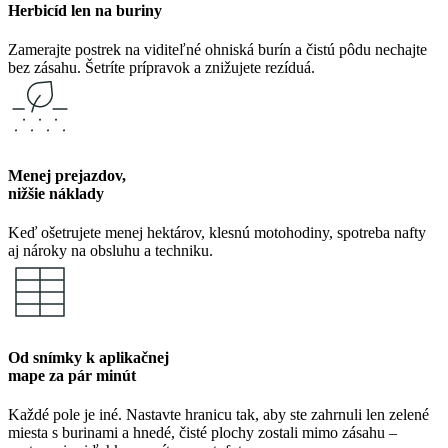
Herbicíd len na buriny
Zamerajte postrek na viditeľné ohniská burín a čistú pôdu nechajte
bez zásahu. Šetríte prípravok a znižujete rezíduá.
Menej prejazdov,
nižšie náklady
Keď ošetrujete menej hektárov, klesnú motohodiny, spotreba nafty
aj nároky na obsluhu a techniku.
Od snímky k aplikačnej
mape za pár minút
Každé pole je iné. Nastavte hranicu tak, aby ste zahrnuli len zelené
miesta s burinami a hnedé, čisté plochy zostali mimo zásahu –