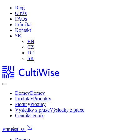
Blog
O nás
FAQs
Príručka
Kontakt
SK
EN
CZ
DE
SK
Domov
Domov
Produkty
Produkty
Plodiny
Plodiny
Výsledky z praxe
Výsledky z praxe
Cenník
Cenník
Prihlásiť sa
Domov