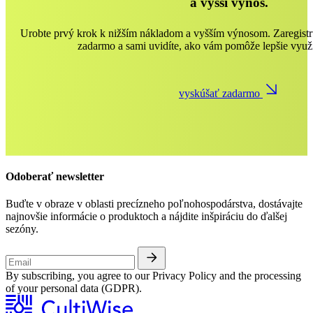
a vyšší výnos.
Urobte prvý krok k nižším nákladom a vyšším výnosom. Zaregistru
zadarmo a sami uvidíte, ako vám pomôže lepšie využi
vyskúšať zadarmo
Odoberať newsletter
Buďte v obraze v oblasti precízneho poľnohospodárstva, dostávajte
najnovšie informácie o produktoch a nájdite inšpiráciu do ďalšej
sezóny.
By subscribing, you agree to our Privacy Policy and the processing
of your personal data (GDPR).