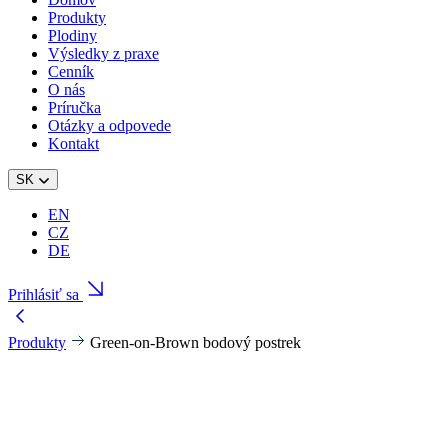
Produkty
Plodiny
Výsledky z praxe
Cenník
O nás
Príručka
Otázky a odpovede
Kontakt
SK
EN
CZ
DE
Prihlásiť sa
Produkty
Green-on-Brown bodový postrek