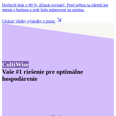
Herbicíd dole o 90 %, účinok rovnaký. Pred sejbou sa ošetrili len
miesta s burinou a pole bolo pripravené na sezónu.
Ukázať všetky výsledky z praxe
CultiWise
Vaše #1 riešenie pre optimálne
hospodárenie