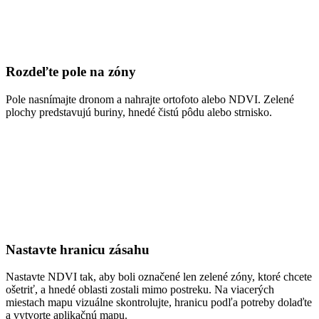
Rozdeľte pole na zóny
Pole nasnímajte dronom a nahrajte ortofoto alebo NDVI. Zelené
plochy predstavujú buriny, hnedé čistú pôdu alebo strnisko.
Nastavte hranicu zásahu
Nastavte NDVI tak, aby boli označené len zelené zóny, ktoré chcete
ošetriť, a hnedé oblasti zostali mimo postreku. Na viacerých
miestach mapu vizuálne skontrolujte, hranicu podľa potreby dolaďte
a vytvorte aplikačnú mapu.