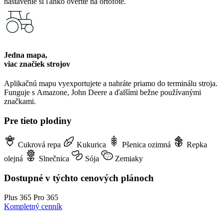
nastavenie si ľahko overíte na ortofote.
Jedna mapa,
viac značiek strojov
Aplikačnú mapu vyexportujete a nahráte priamo do terminálu stroja.
Funguje s Amazone, John Deere a ďalšími bežne používanými
značkami.
Pre tieto plodiny
Cukrová repa
Kukurica
Pšenica ozimná
Repka
olejná
Slnečnica
Sója
Zemiaky
Dostupné v týchto cenových plánoch
Plus 365
Pro 365
Kompletný cenník