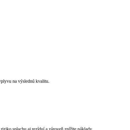
vplyvu na výslednú kvalitu.
iziko splachu aj rezíduí a zároveň znížite náklady.