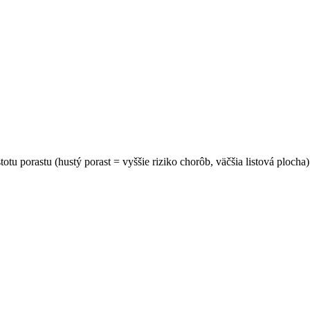
totu porastu (hustý porast = vyššie riziko chorôb, väčšia listová ploch