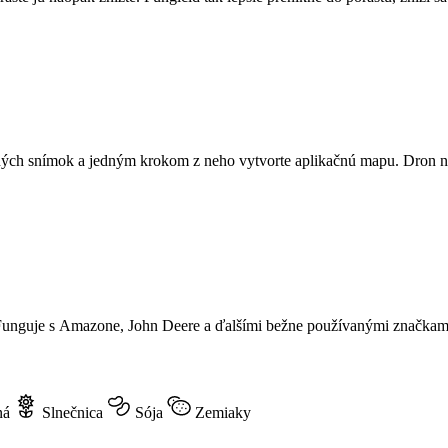
tných snímok a jedným krokom z neho vytvorte aplikačnú mapu. Dron nie
. Funguje s Amazone, John Deere a ďalšími bežne používanými značkam
ná
Slnečnica
Sója
Zemiaky