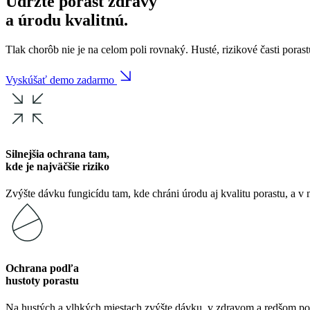
Udržte porast zdravý
a úrodu kvalitnú.
Tlak chorôb nie je na celom poli rovnaký. Husté, rizikové časti porastu 
Vyskúšať demo zadarmo
Silnejšia ochrana tam,
kde je najväčšie riziko
Zvýšte dávku fungicídu tam, kde chráni úrodu aj kvalitu porastu, a v 
Ochrana podľa
hustoty porastu
Na hustých a vlhkých miestach zvýšte dávku, v zdravom a redšom porast