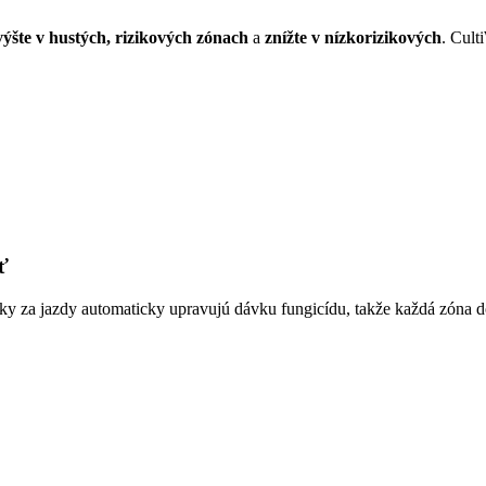
výšte v hustých, rizikových zónach
a
znížte v nízkorizikových
. Cult
ť
sky za jazdy automaticky upravujú dávku fungicídu, takže každá zóna d