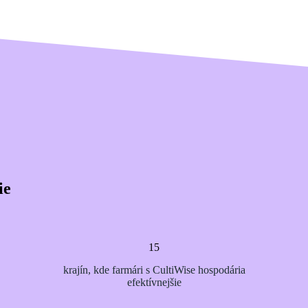
ie
15
krajín, kde farmári s CultiWise hospodária
efektívnejšie