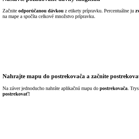
Začnite
odporúčanou dávkou
z etikety prípravku. Percentuálne ju
z
na mape a spočíta celkové množstvo prípravku.
Nahrajte mapu do postrekovača a začnite postrekova
Na záver jednoducho nahráte aplikačnú mapu do
postrekovača
. Try
postrekovať!