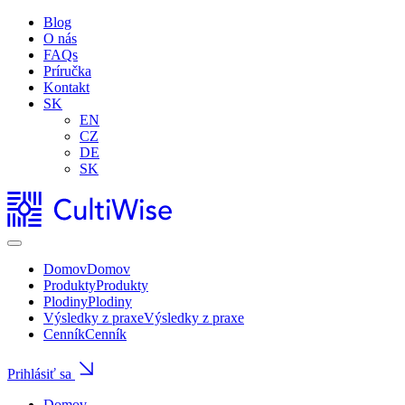
Blog
O nás
FAQs
Príručka
Kontakt
SK
EN
CZ
DE
SK
Domov
Domov
Produkty
Produkty
Plodiny
Plodiny
Výsledky z praxe
Výsledky z praxe
Cenník
Cenník
Prihlásiť sa
Domov