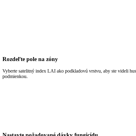
Rozdeľte pole na zóny
Vyberte satelitný index LAI ako podkladovú vrstvu, aby ste videli hus
podmienkou.
Nastavte požadované dávky fungicídu