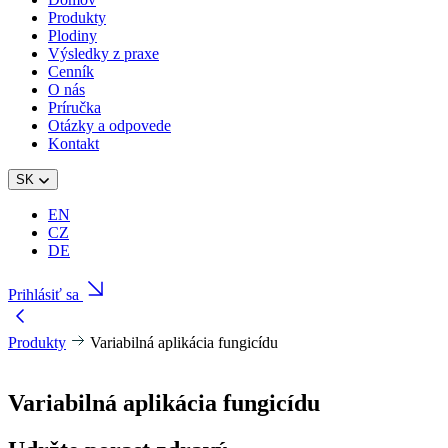
Produkty
Plodiny
Výsledky z praxe
Cenník
O nás
Príručka
Otázky a odpovede
Kontakt
SK
EN
CZ
DE
Prihlásiť sa
Produkty
Variabilná aplikácia fungicídu
Variabilná aplikácia
fungicídu