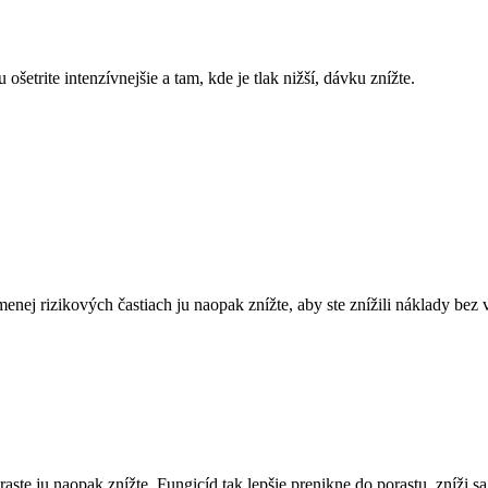
ošetrite intenzívnejšie a tam, kde je tlak nižší, dávku znížte.
menej rizikových častiach ju naopak znížte, aby ste znížili náklady bez 
e ju naopak znížte. Fungicíd tak lepšie prenikne do porastu, zníži sa r