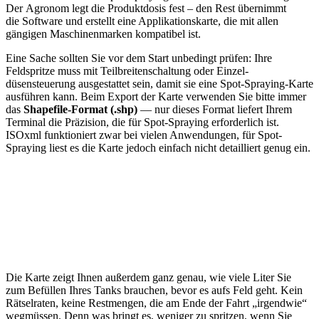
Der Agronom legt die Produktdosis fest – den Rest übernimmt
die Software und erstellt eine Applikationskarte, die mit allen
gängigen Maschinenmarken kompatibel ist.
Eine Sache sollten Sie vor dem Start unbedingt prüfen: Ihre
Feldspritze muss mit Teilbreitenschaltung oder Einzel­
düsensteuerung ausgestattet sein, damit sie eine Spot-Spraying-Karte
ausführen kann. Beim Export der Karte verwenden Sie bitte immer
das
Shapefile-Format (.shp)
— nur dieses Format liefert Ihrem
Terminal die Präzision, die für Spot-Spraying erforderlich ist.
ISOxml funktioniert zwar bei vielen Anwendungen, für Spot-
Spraying liest es die Karte jedoch einfach nicht detailliert genug ein.
Die Karte zeigt Ihnen außerdem ganz genau, wie viele Liter Sie
zum Befüllen Ihres Tanks brauchen, bevor es aufs Feld geht. Kein
Rätselraten, keine Restmengen, die am Ende der Fahrt „irgendwie“
wegmüssen. Denn was bringt es, weniger zu spritzen, wenn Sie