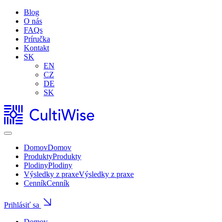
Blog
O nás
FAQs
Príručka
Kontakt
SK
EN
CZ
DE
SK
Domov
Domov
Produkty
Produkty
Plodiny
Plodiny
Výsledky z praxe
Výsledky z praxe
Cenník
Cenník
Prihlásiť sa
Domov