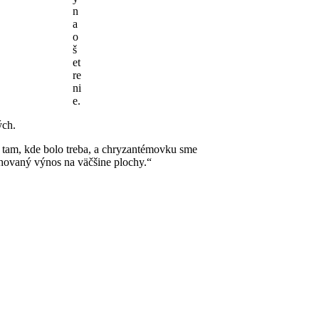
n
a
o
š
et
re
ni
e.
ých.
e tam, kde bolo treba, a chryzantémovku sme
chovaný výnos na väčšine plochy.“