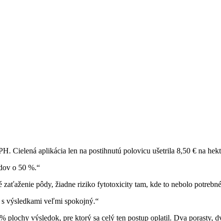
PH. Cielená aplikácia len na postihnutú polovicu ušetrila 8,50 € na he
ídov o 50 %.“
é zaťaženie pôdy, žiadne riziko fytotoxicity tam, kde to nebolo potreb
s výsledkami veľmi spokojný.“
 plochy výsledok, pre ktorý sa celý ten postup oplatil. Dva porasty, dve