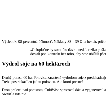
Výsledok: 98-percentná účinnosť. Náklady 38 – 39 € na hektár, pričo
„Celoplošne by som túto dávku nedal, riziko pošk
dostali pod kontrolu bez toho, aby sme ublížili p
Výdrol sóje na 60 hektároch
Druhý porast, 60 ha. Polovica zarastená výdrolom sóje z predchádzajú
Treba postriekať len jednu polovicu. Ale ktorú presne?
Dron preletel nad porastom, CultiWise spracoval dáta a vygeneroval 
ošetriť a kde nie.