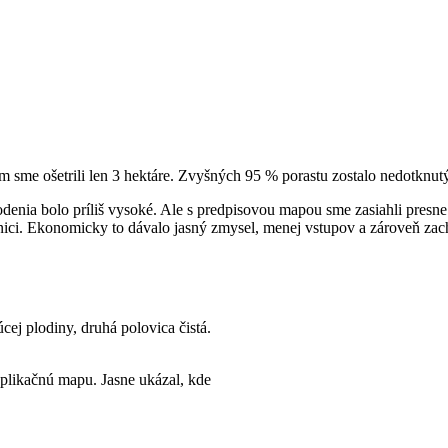
m sme ošetrili len 3 hektáre. Zvyšných 95 % porastu zostalo nedotknut
odenia bolo príliš vysoké. Ale s predpisovou mapou sme zasiahli presn
šenici. Ekonomicky to dávalo jasný zmysel, menej vstupov a zároveň za
cej plodiny, druhá polovica čistá.
aplikačnú mapu. Jasne ukázal, kde