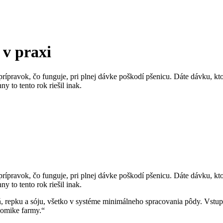
 v praxi
rípravok, čo funguje, pri plnej dávke poškodí pšenicu. Dáte dávku, ktor
y to tento rok riešil inak.
rípravok, čo funguje, pri plnej dávke poškodí pšenicu. Dáte dávku, ktor
y to tento rok riešil inak.
ň, repku a sóju, všetko v systéme minimálneho spracovania pôdy. Vstu
onomike farmy.“