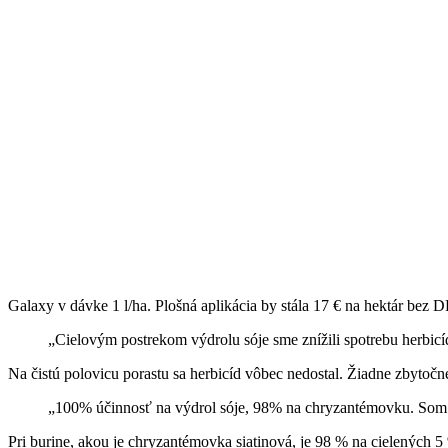
Galaxy v dávke 1 l/ha. Plošná aplikácia by stála 17 € na hektár bez D
„Cielovým postrekom výdrolu sóje sme znížili spotrebu herbic
Na čistú polovicu porastu sa herbicíd vôbec nedostal. Žiadne zbytočn
„100% účinnosť na výdrol sóje, 98% na chryzantémovku. Som 
Pri burine, akou je chryzantémovka siatinová, je 98 % na cielených 5 %