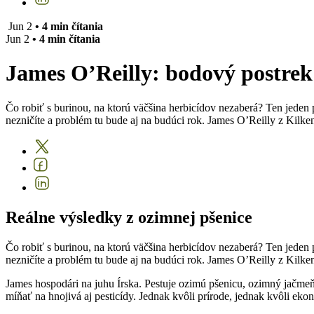
Jun 2
• 4 min čítania
Jun 2
• 4 min čítania
James O’Reilly: bodový postrek
Čo robiť s burinou, na ktorú väčšina herbicídov nezaberá? Ten jeden p
nezničíte a problém tu bude aj na budúci rok. James O’Reilly z Kilkenn
Reálne výsledky z ozimnej pšenice
Čo robiť s burinou, na ktorú väčšina herbicídov nezaberá? Ten jeden p
nezničíte a problém tu bude aj na budúci rok. James O’Reilly z Kilkenn
James hospodári na juhu Írska. Pestuje ozimú pšenicu, ozimný jačme
míňať na hnojivá aj pesticídy. Jednak kvôli prírode, jednak kvôli ek