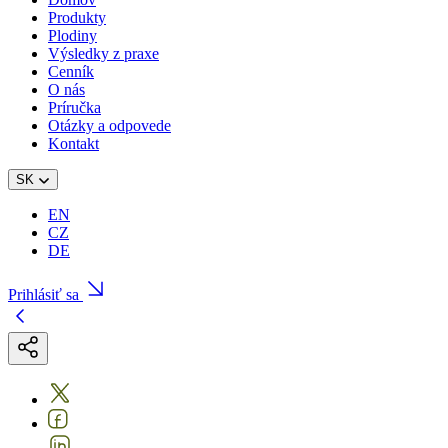
Produkty
Plodiny
Výsledky z praxe
Cenník
O nás
Príručka
Otázky a odpovede
Kontakt
SK
EN
CZ
DE
Prihlásiť sa