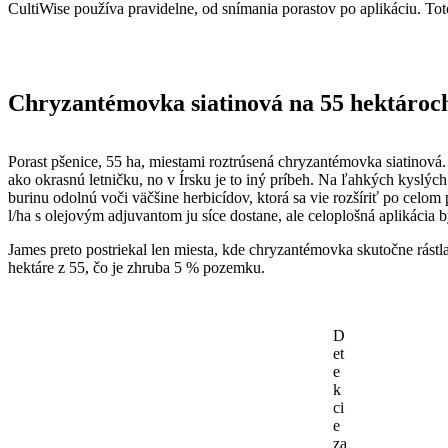
CultiWise používa pravidelne, od snímania porastov po aplikáciu. Toto
Chryzantémovka siatinová na 55 hektároc
Porast pšenice, 55 ha, miestami roztrúsená chryzantémovka siatinová
ako okrasnú letničku, no v Írsku je to iný príbeh. Na ľahkých kyslý
burinu odolnú voči väčšine herbicídov, ktorá sa vie rozšíriť po celom
l/ha s olejovým adjuvantom ju síce dostane, ale celoplošná aplikácia 
James preto postriekal len miesta, kde chryzantémovka skutočne rástl
hektáre z 55, čo je zhruba 5 % pozemku.
D
et
e
k
ci
e
za