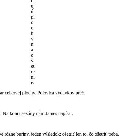
č
uj
ú
pl
o
c
h
y
n
a
o
š
et
re
ni
e.
ktár celkovej plochy. Polovica výdavkov preč.
né. Na konci sezóny nám James napísal.
 rôzne buriny, jeden výsledok: ošetriť len to, čo ošetriť treba.