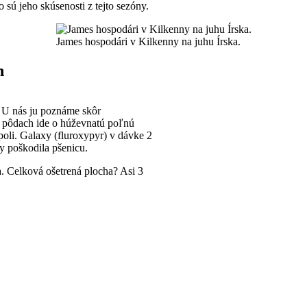
 sú jeho skúsenosti z tejto sezóny.
James hospodári v Kilkenny na juhu Írska.
h
. U nás ju poznáme skôr
ch pôdach ide o húževnatú poľnú
 poli. Galaxy (fluroxypyr) v dávke 2
by poškodila pšenicu.
a. Celková ošetrená plocha? Asi 3